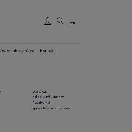
Utwórz konto
Zaloguj się
Zwrot lub wymiana
Kontakt
w:
Dostawa:
od 11,00 zł
- InPost
Paczkomat
sprawdź formy dostawy