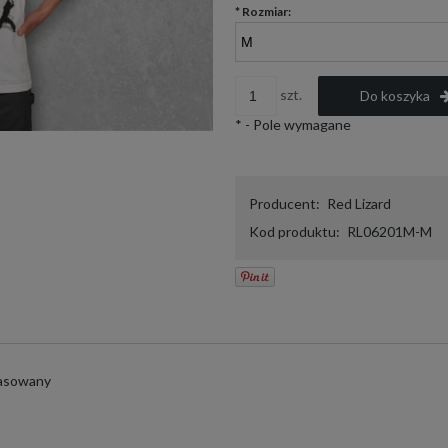
*
Rozmiar:
szt.
Do koszyka
*
- Pole wymagane
Producent:
Red Lizard
Kod produktu:
RL06201M-M
pasowany