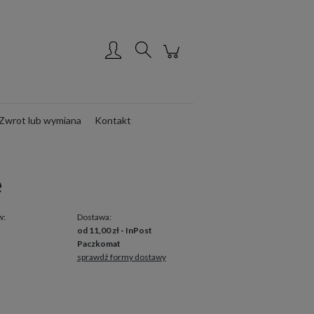
Utwórz konto
Zaloguj się
Zwrot lub wymiana
Kontakt
e
w:
Dostawa:
od 11,00 zł
- InPost
Paczkomat
sprawdź formy dostawy