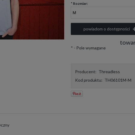
*
Rozmiar:
powiadom o dostępności
towar
*
- Pole wymagane
Producent:
Threadless
Kod produktu:
TH06101M-M
yczny