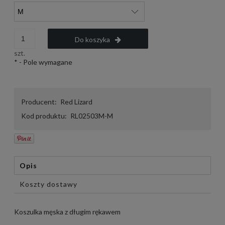
Do koszyka
szt.
*
- Pole wymagane
Producent:
Red Lizard
Kod produktu:
RL02503M-M
Opis
Koszty dostawy
Koszulka męska z długim rękawem