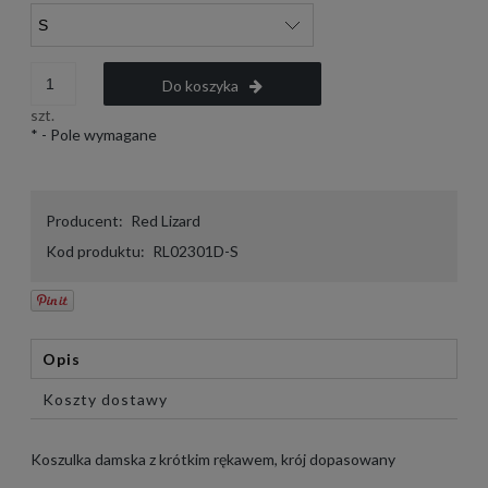
Do koszyka
szt.
*
- Pole wymagane
Producent:
Red Lizard
Kod produktu:
RL02301D-S
Opis
Koszty dostawy
Koszulka damska z krótkim rękawem, krój dopasowany