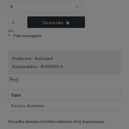
Do koszyka
szt.
*
- Pole wymagane
Producent:
Red Lizard
Kod produktu:
RL03801D-S
Opis
Koszty dostawy
Koszulka damska z krótkim rękawem, krój dopasowany