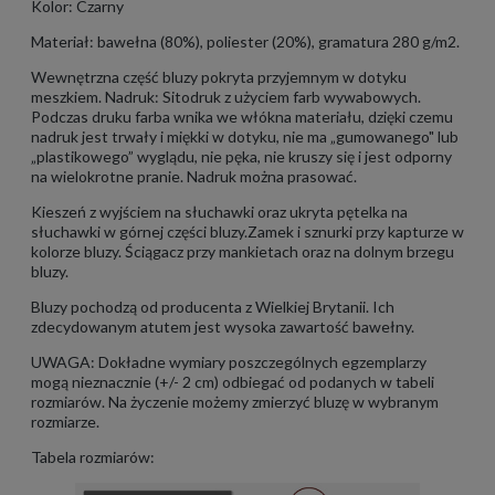
Kolor: Czarny
Materiał: bawełna (80%), poliester (20%), gramatura 280 g/m2.
Wewnętrzna część bluzy pokryta przyjemnym w dotyku
meszkiem. Nadruk: Sitodruk z użyciem farb wywabowych.
Podczas druku farba wnika we włókna materiału, dzięki czemu
nadruk jest trwały i miękki w dotyku, nie ma „gumowanego" lub
„plastikowego” wyglądu, nie pęka, nie kruszy się i jest odporny
na wielokrotne pranie. Nadruk można prasować.
Kieszeń z wyjściem na słuchawki oraz ukryta pętelka na
słuchawki w górnej części bluzy.Zamek i sznurki przy kapturze w
kolorze bluzy. Ściągacz przy mankietach oraz na dolnym brzegu
bluzy.
Bluzy pochodzą od producenta z Wielkiej Brytanii. Ich
zdecydowanym atutem jest wysoka zawartość bawełny.
UWAGA: Dokładne wymiary poszczególnych egzemplarzy
mogą nieznacznie (+/- 2 cm) odbiegać od podanych w tabeli
rozmiarów. Na życzenie możemy zmierzyć bluzę w wybranym
rozmiarze.
Tabela rozmiarów: