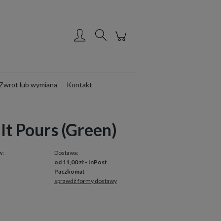
Utwórz konto
Zaloguj się
Zwrot lub wymiana
Kontakt
It Pours (Green)
w:
Dostawa:
od 11,00 zł
- InPost
Paczkomat
sprawdź formy dostawy