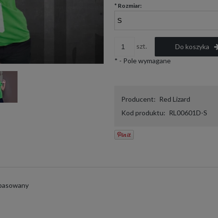
*
Rozmiar:
szt.
Do koszyka
*
- Pole wymagane
Producent:
Red Lizard
Kod produktu:
RL00601D-S
opasowany